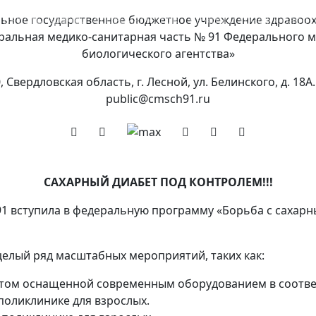
 работы врачей и специалистов
ьное государственное бюджетное учреждение здравоо
Режим и график рабо
ральная медико-санитарная часть № 91 Федерального м
биологического агентства»
, Свердловская область, г. Лесной, ул. Белинского, д. 18А. 
public@cmsch91.ru
САХАРНЫЙ ДИАБЕТ ПОД КОНТРОЛЕМ!!!
91 вступила в федеральную программу «Борьба с сахарн
елый ряд масштабных мероприятий, таких как:
том оснащенной современным оборудованием в соответ
поликлинике для взрослых.