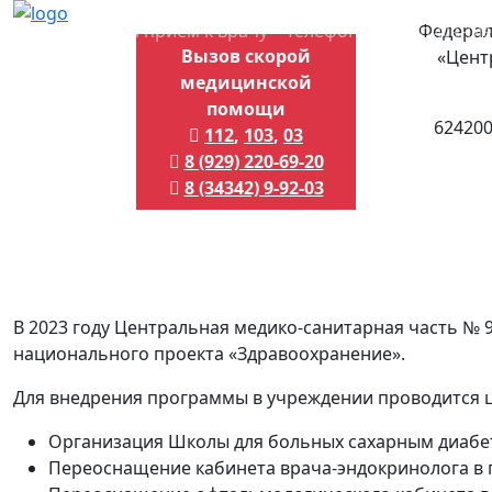
Запись на прием к врачу
Телефоны
Расписание
Федерал
Вызов скорой
«Цент
медицинской
помощи
624200
112
,
103
,
03
8 (929) 220-69-20
8 (34342) 9-92-03
В 2023 году Центральная медико-санитарная часть № 
национального проекта «Здравоохранение».
Для внедрения программы в учреждении проводится ц
Организация Школы для больных сахарным диабе
Переоснащение кабинета врача-эндокринолога в 